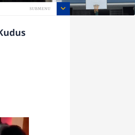
SUBMENU
 Kudus