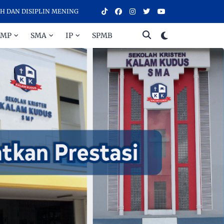
ISIPLIN MENINGKATKAN PRESTASI - SELAMAT DATANG DI SEKOLAH KR
SMP
SMA
IP
SPMB