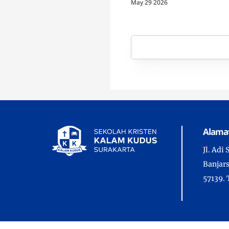
May 29 2026
Alama
Jl. Adi
Banjars
57139. 