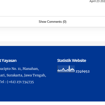
April 23 20
Show Comments (0)
t Yayasan
Statistik Website
 Sucipto No. 11, Manahan,
2
7
4
6
9
5
2
ari, Surakarta, Jawa Tengah,
Tel : (+62) 271 734735