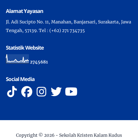
Alamat Yayasan
Jl. Adi Sucipto No. 11, Manahan, Banjarsari, Surakarta, Jawa
Tengah, 57139. Tel : (+62) 271 734735
Statistik Website
2
7
4
5
6
8
1
Social Media
Copyright ©
2026 -
Sekolah Kristen Kalam Kudus