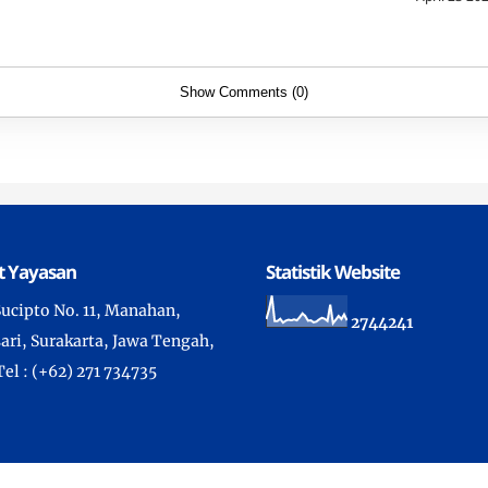
Show Comments (0)
t Yayasan
Statistik Website
 Sucipto No. 11, Manahan,
2
7
4
4
2
4
1
ari, Surakarta, Jawa Tengah,
Tel : (+62) 271 734735