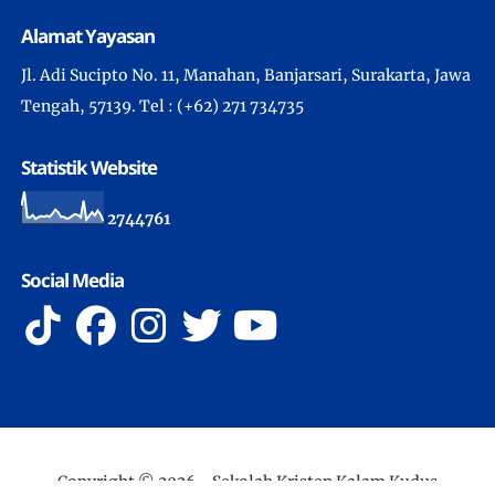
Alamat Yayasan
Jl. Adi Sucipto No. 11, Manahan, Banjarsari, Surakarta, Jawa
Tengah, 57139. Tel : (+62) 271 734735
Statistik Website
2
7
4
4
7
6
1
Social Media
Copyright ©
2026 -
Sekolah Kristen Kalam Kudus