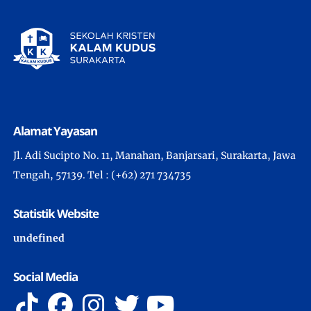
Alamat Yayasan
Jl. Adi Sucipto No. 11, Manahan, Banjarsari, Surakarta, Jawa
Tengah, 57139. Tel : (+62) 271 734735
Statistik Website
u
n
d
e
f
n
e
d
Social Media