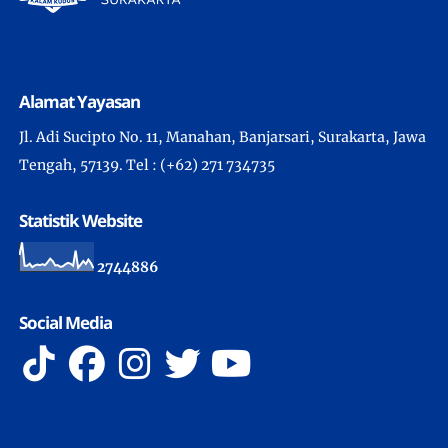
Alamat Yayasan
Jl. Adi Sucipto No. 11, Manahan, Banjarsari, Surakarta, Jawa
Tengah, 57139. Tel : (+62) 271 734735
Statistik Website
2
7
4
4
8
8
6
Social Media