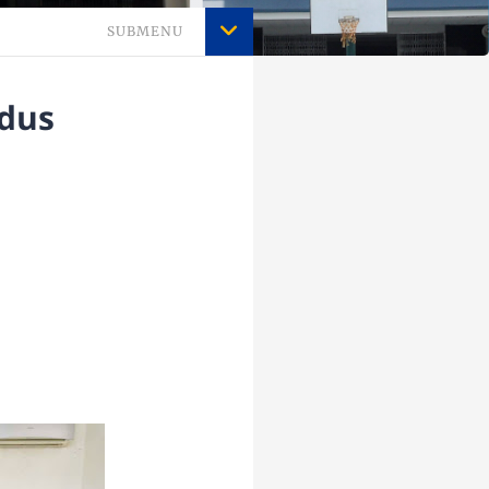
SUBMENU
udus