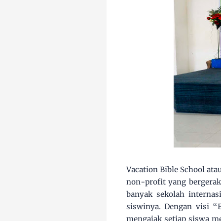
Vacation Bible School ata
non-profit yang bergerak 
banyak sekolah interna
siswinya. Dengan visi “B
mengajak setiap siswa m