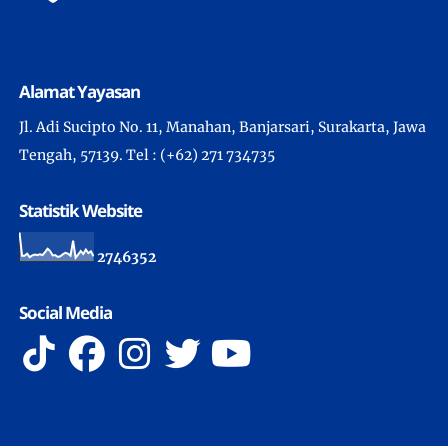
Alamat Yayasan
Jl. Adi Sucipto No. 11, Manahan, Banjarsari, Surakarta, Jawa
Tengah, 57139. Tel : (+62) 271 734735
Statistik Website
2
7
4
6
3
5
2
Social Media