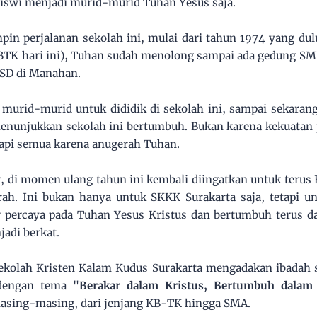
siswi menjadi murid-murid Tuhan Yesus saja.
n perjalanan sekolah ini, mulai dari tahun 1974 yang dul
KBTK hari ini), Tuhan sudah menolong sampai ada gedung S
 SD di Manahan.
 murid-murid untuk dididik di sekolah ini, sampai sekaran
enunjukkan sekolah ini bertumbuh. Bukan karena kekuatan p
tapi semua karena anugerah Tuhan.
r, di momen ulang tahun ini kembali diingatkan untuk terus
h. Ini bukan hanya untuk SKKK Surakarta saja, tetapi u
ar percaya pada Tuhan Yesus Kristus dan bertumbuh terus 
adi berkat.
Sekolah Kristen Kalam Kudus Surakarta mengadakan ibadah
dengan tema "
Berakar dalam Kristus, Bertumbuh dalam
masing-masing, dari jenjang KB-TK hingga SMA.