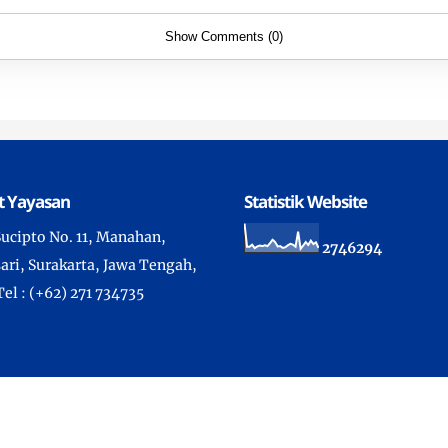
Show Comments (0)
t Yayasan
Statistik Website
 Sucipto No. 11, Manahan,
2
7
4
6
2
9
4
ari, Surakarta, Jawa Tengah,
Tel : (+62) 271 734735
ht ©
2026 -
Sekolah Kristen Kalam Kudus Surakarta
- All Rights