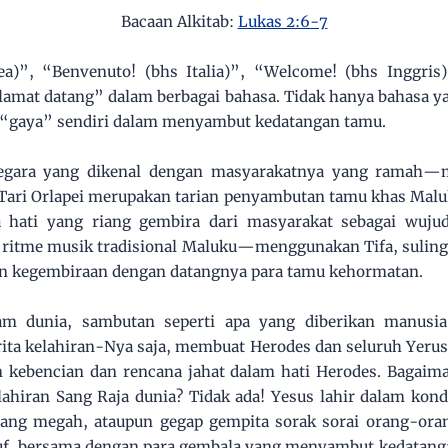
Bacaan Alkitab:
Lukas 2:6-7
a)”, “Benvenuto! (bhs Italia)”, “Welcome! (bhs Inggris
lamat datang” dalam berbagai bahasa. Tidak hanya bahasa y
n “gaya” sendiri dalam menyambut kedatangan tamu.
egara yang dikenal dengan masyarakatnya yang ramah—me
ari Orlapei merupakan tarian penyambutan tamu khas Malu
hati yang riang gembira dari masyarakat sebagai wujud
 ritme musik tradisional Maluku—menggunakan Tifa, suling 
 kegembiraan dengan datangnya para tamu kehormatan.
lam dunia, sambutan seperti apa yang diberikan manusi
ta kelahiran-Nya saja, membuat Herodes dan seluruh Yerus
 kebencian dan rencana jahat dalam hati Herodes. Bagai
lahiran Sang Raja dunia? Tidak ada! Yesus lahir dalam kond
yang megah, ataupun gegap gempita sorak sorai orang-or
uf, bersama dengan para gembala yang menyambut kedatan