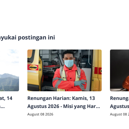
ukai postingan ini
t, 14
Renungan Harian: Kamis, 13
Renunga
n
Agustus 2026 - Misi yang Harus
Agustus
Dilakukan
August 08 2026
August 08 