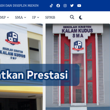
 DISIPLIN MENINGKATKAN PRESTASI - SELAMAT DATANG DI SEKOLAH 
SMP
SMA
IP
SPMB