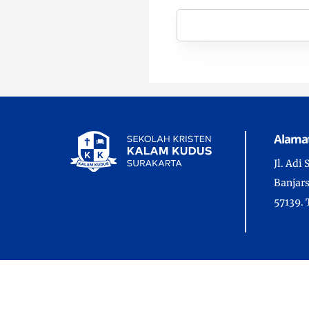
Alama
Jl. Adi
Banjars
57139. 
Copyrig