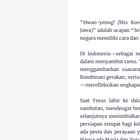
“Hwan-yeong! (bhs Kore
Jawa)” adalah ucapan “Se
negara memiliki cara da
Di Indonesia—sebagai n
dalam menyambut tamu. T
menggambarkan suasana 
Kombinasi gerakan, serta
—merefleksikan ungkapan
Saat Yesus lahir ke da
sambutan, mendengar beri
selanjutnya menimbulkan
persiapan tempat bagi ke
ada pesta dan perayaan 
Hanya ada Maria dan Yus