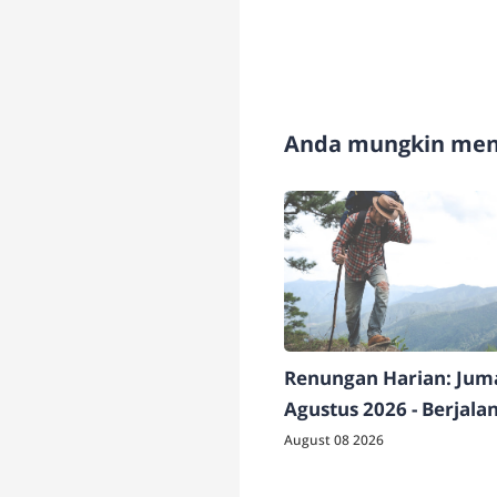
Anda mungkin meny
Renungan Harian: Juma
Agustus 2026 - Berjala
bersama Tuhan
August 08 2026