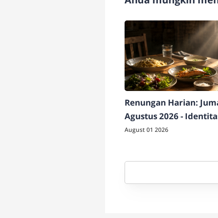
Renungan Harian: Juma
Agustus 2026 - Identit
Berdampak
August 01 2026