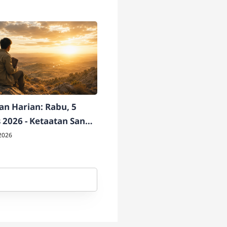
n Harian: Rabu, 5
 2026 - Ketaatan Sang
ati
2026