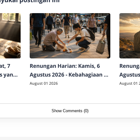
t, 7
Renungan Harian: Kamis, 6
Renunga
as yang
Agustus 2026 - Kebahagiaan di
Agustus
Luar Logika Dunia
Raja Sej
August 01 2026
August 01 
Show Comments (0)