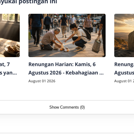
ukai postingan ini
t, 7
Renungan Harian: Kamis, 6
Renunga
as yang
Agustus 2026 - Kebahagiaan di
Agustus
Luar Logika Dunia
Raja Sej
August 01 2026
August 01 
Show Comments (0)