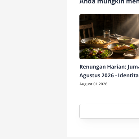
Anda mungkin meny
Renungan Harian: Juma
Agustus 2026 - Identit
Berdampak
August 01 2026