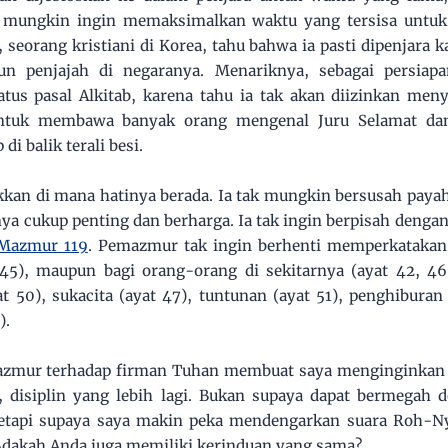
g mungkin ingin memaksimalkan waktu yang tersisa untuk
 seorang kristiani di Korea, tahu bahwa ia pasti dipenjara 
n penjajah di negaranya. Menariknya, sebagai persiapa
atus pasal Alkitab, karena tahu ia tak akan diizinkan me
ntuk membawa banyak orang mengenal Juru Selamat da
di balik terali besi.
kan di mana hatinya berada. Ia tak mungkin bersusah payah
nya cukup penting dan berharga. Ia tak ingin berpisah denga
Mazmur 119
. Pemazmur tak ingin berhenti memperkatakan
3-45), maupun bagi orang-orang di sekitarnya (ayat 42, 4
 50), sukacita (ayat 47), tuntunan (ayat 51), penghiburan 
).
azmur terhadap firman Tuhan membuat saya menginginkan k
, disiplin yang lebih lagi. Bukan supaya dapat bermegah
tetapi supaya saya makin peka mendengarkan suara Roh-N
Adakah Anda juga memiliki kerinduan yang sama?