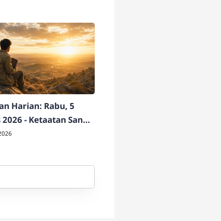
n Harian: Rabu, 5
 2026 - Ketaatan Sang
ati
2026