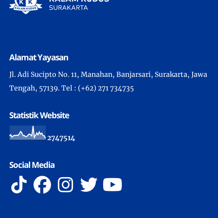
Alamat Yayasan
Jl. Adi Sucipto No. 11, Manahan, Banjarsari, Surakarta, Jawa
Tengah, 57139. Tel : (+62) 271 734735
Statistik Website
2
7
4
7
5
1
4
Social Media