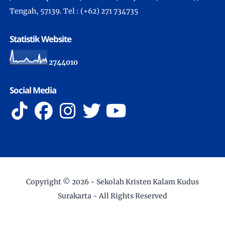
Tengah, 57139. Tel : (+62) 271 734735
Statistik Website
2
7
4
4
0
1
0
Social Media
Copyright ©
2026 -
Sekolah Kristen Kalam Kudus
Surakarta
- All Rights Reserved
Developed by IT Department