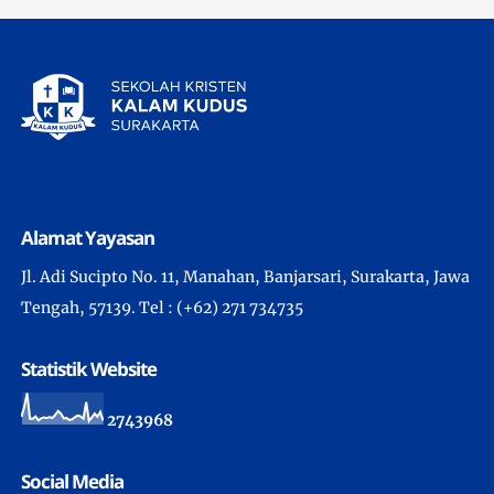
Alamat Yayasan
Jl. Adi Sucipto No. 11, Manahan, Banjarsari, Surakarta, Jawa
Tengah, 57139. Tel : (+62) 271 734735
Statistik Website
2
7
4
3
9
6
8
Social Media