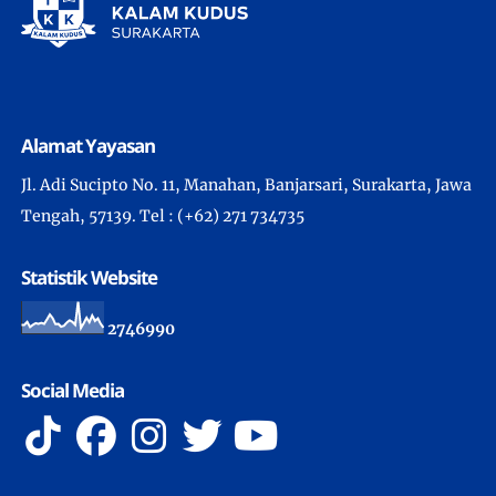
Alamat Yayasan
Jl. Adi Sucipto No. 11, Manahan, Banjarsari, Surakarta, Jawa
Tengah, 57139. Tel : (+62) 271 734735
Statistik Website
2
7
4
6
9
9
0
Social Media