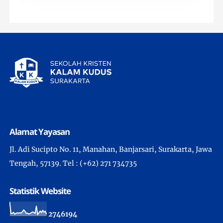
Alamat Yayasan
Jl. Adi Sucipto No. 11, Manahan, Banjarsari, Surakarta, Jawa
Tengah, 57139. Tel : (+62) 271 734735
Statistik Website
2
7
4
6
1
9
4