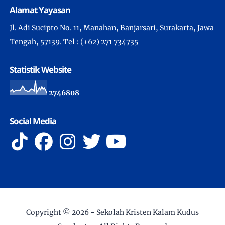
Alamat Yayasan
Jl. Adi Sucipto No. 11, Manahan, Banjarsari, Surakarta, Jawa
Tengah, 57139. Tel : (+62) 271 734735
Statistik Website
2
7
4
6
8
0
8
Social Media
Copyright ©
2026 -
Sekolah Kristen Kalam Kudus