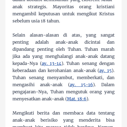
anak strategis. Mayoritas orang kristiani
mengambil keputusan untuk mengikut Kristus
sebelum usia 18 tahun.
Selain alasan-alasan di atas, yang sangat
penting adalah anak-anak dicintai dan
dipandang penting oleh Tuhan. Tuhan marah
jika ada yang menghalangi anak-anak datang
kepada-Nya (
ay. 13-14
). Tuhan senang dengan
keberadaan dan kerohanian anak-anak (
ay. 15
).
Tuhan senang menyambut, memberkati, dan
mengasihi anak-anak (
ay. 15-16
). Dalam
pengajaran-Nya, Tuhan mengutuk orang yang
menyesatkan anak-anak (
Mat. 18:6
).
Mengikuti berita dan membaca data tentang
anak-anak berisiko yang menderita bisa