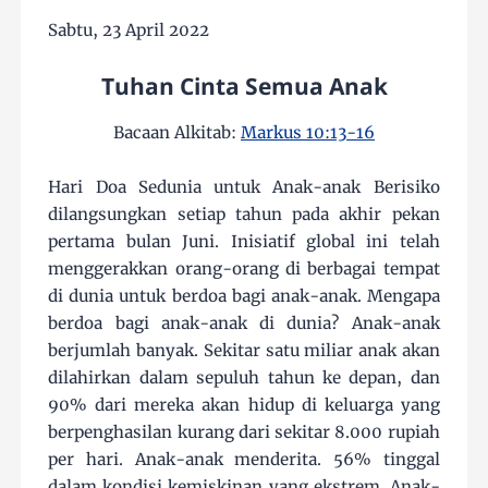
Sabtu, 23 April 2022
Tuhan Cinta Semua Anak
Bacaan Alkitab:
Markus 10:13-16
Hari Doa Sedunia untuk Anak-anak Berisiko
dilangsungkan setiap tahun pada akhir pekan
pertama bulan Juni. Inisiatif global ini telah
menggerakkan orang-orang di berbagai tempat
di dunia untuk berdoa bagi anak-anak. Mengapa
berdoa bagi anak-anak di dunia? Anak-anak
berjumlah banyak. Sekitar satu miliar anak akan
dilahirkan dalam sepuluh tahun ke depan, dan
90% dari mereka akan hidup di keluarga yang
berpenghasilan kurang dari sekitar 8.000 rupiah
per hari. Anak-anak menderita. 56% tinggal
dalam kondisi kemiskinan yang ekstrem. Anak-