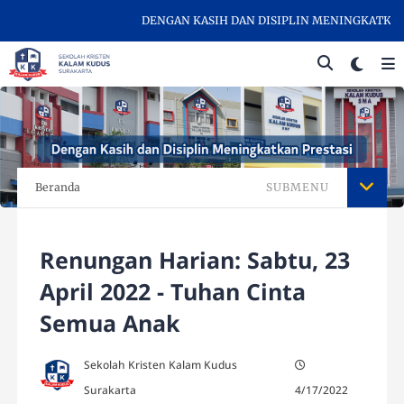
DENGAN KASIH DAN DISIPLIN MENINGKATKAN P
Beranda
SUBMENU
Renungan Harian: Sabtu, 23
April 2022 - Tuhan Cinta
Semua Anak
Sekolah Kristen Kalam Kudus
Surakarta
4/17/2022