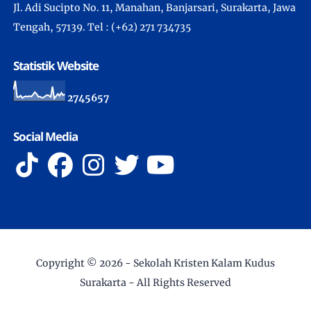
Jl. Adi Sucipto No. 11, Manahan, Banjarsari, Surakarta, Jawa
Tengah, 57139. Tel : (+62) 271 734735
Statistik Website
2
7
4
5
6
5
7
Social Media
Copyright ©
2026 -
Sekolah Kristen Kalam Kudus
Surakarta
- All Rights Reserved
Developed by IT Department