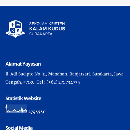
Alamat Yayasan
Jl. Adi Sucipto No. 11, Manahan, Banjarsari, Surakarta, Jawa
Tengah, 57139. Tel : (+62) 271 734735
Statistik Website
2
7
4
4
7
4
0
Social Media