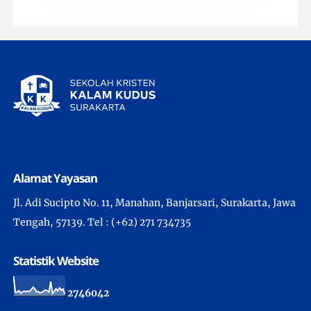
Alamat Yayasan
Jl. Adi Sucipto No. 11, Manahan, Banjarsari, Surakarta, Jawa
Tengah, 57139. Tel : (+62) 271 734735
Statistik Website
2
7
4
6
0
4
2