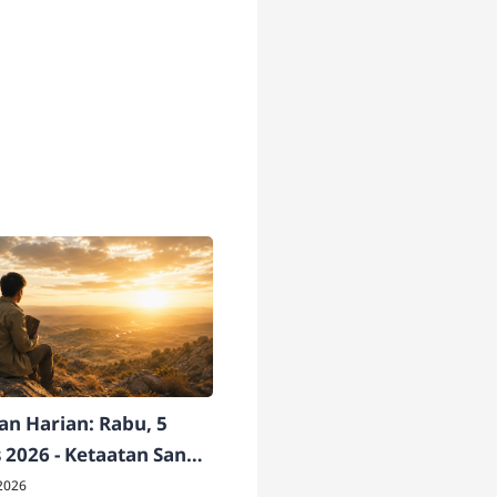
n Harian: Rabu, 5
 2026 - Ketaatan Sang
ati
2026