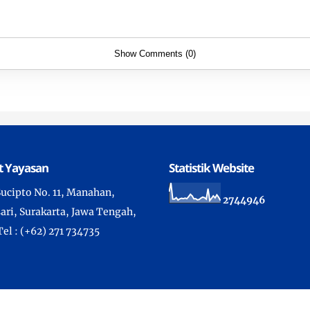
Show Comments (0)
t Yayasan
Statistik Website
 Sucipto No. 11, Manahan,
2
7
4
4
9
4
6
ari, Surakarta, Jawa Tengah,
Tel : (+62) 271 734735