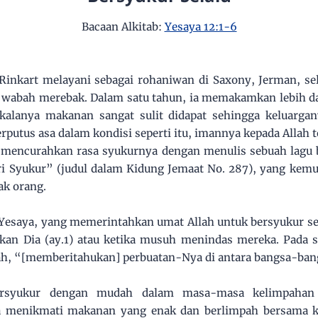
Bacaan Alkitab:
Yesaya 12:1-6
Rinkart melayani sebagai rohaniwan di Saxony, Jerman, sel
 wabah merebak. Dalam satu tahun, ia memakamkan lebih da
dakalanya makanan sangat sulit didapat sehingga keluarga
rputus asa dalam kondisi seperti itu, imannya kepada Allah te
 mencurahkan rasa syukurnya dengan menulis sebuah lagu b
ri Syukur” (judul dalam Kidung Jemaat No. 287), yang kem
ak orang.
Yesaya, yang memerintahkan umat Allah untuk bersyukur set
an Dia (ay.1) atau ketika musuh menindas mereka. Pada s
, “[memberitahukan] perbuatan-Nya di antara bangsa-bang
rsyukur dengan mudah dalam masa-masa kelimpahan s
ta menikmati makanan yang enak dan berlimpah bersama k