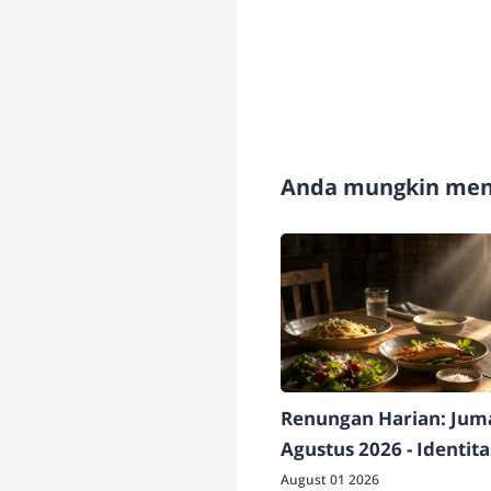
Anda mungkin meny
Renungan Harian: Juma
Agustus 2026 - Identit
Berdampak
August 01 2026