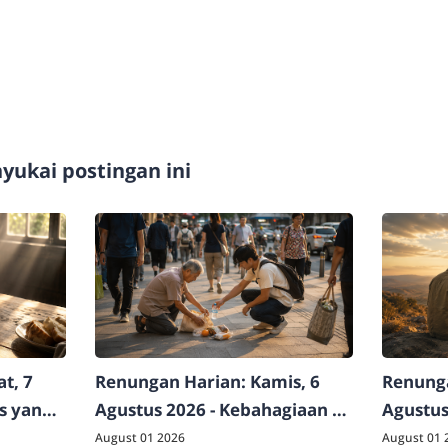
ukai postingan ini
t, 7
Renungan Harian: Kamis, 6
Renunga
as yang
Agustus 2026 - Kebahagiaan di
Agustus
Luar Logika Dunia
Raja Sej
August 01 2026
August 01 