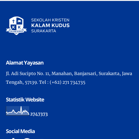
Alamat Yayasan
Jl. Adi Sucipto No. 11, Manahan, Banjarsari, Surakarta, Jawa
Tengah, 57139. Tel : (+62) 271 734735
Statistik Website
2
7
4
7
3
7
3
Social Media