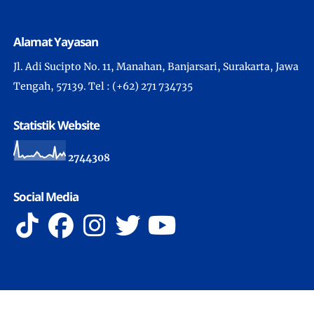
Alamat Yayasan
Jl. Adi Sucipto No. 11, Manahan, Banjarsari, Surakarta, Jawa
Tengah, 57139. Tel : (+62) 271 734735
Statistik Website
2
7
4
4
3
0
8
Social Media