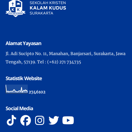
Alamat Yayasan
Jl. Adi Sucipto No. 11, Manahan, Banjarsari, Surakarta, Jawa
Tengah, 57139. Tel : (+62) 271 734735
Statistik Website
2
7
4
6
1
0
2
Social Media