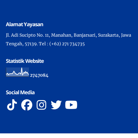
Alamat Yayasan
Jl. Adi Sucipto No. 11, Manahan, Banjarsari, Surakarta, Jawa
Tengah, 57139. Tel : (+62) 271 734735
Statistik Website
2
7
4
7
0
8
4
Social Media