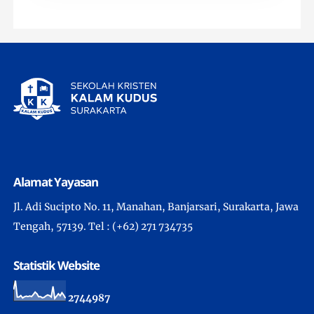
Alamat Yayasan
Jl. Adi Sucipto No. 11, Manahan, Banjarsari, Surakarta, Jawa
Tengah, 57139. Tel : (+62) 271 734735
Statistik Website
2
7
4
4
9
8
7