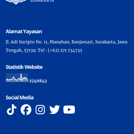
Alamat Yayasan
Jl. Adi Sucipto No. 11, Manahan, Banjarsari, Surakarta, Jawa
Tengah, 57139. Tel : (+62) 271 734735
Statistik Website
2
7
4
6
8
4
3
Social Media