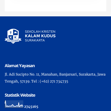
Alamat Yayasan
Jl. Adi Sucipto No. 11, Manahan, Banjarsari, Surakarta, Jawa
Tengah, 57139. Tel : (+62) 271 734735
Statistik Website
2
7
4
5
1
6
5