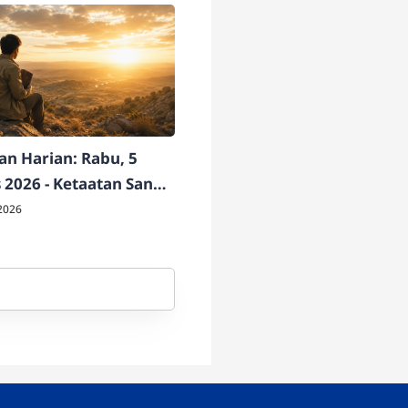
n Harian: Rabu, 5
 2026 - Ketaatan Sang
ati
2026