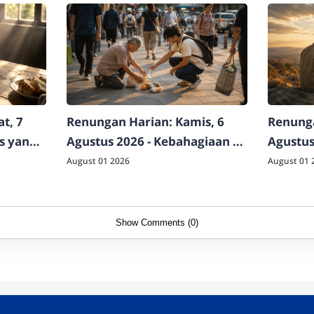
t, 7
Renungan Harian: Kamis, 6
Renunga
as yang
Agustus 2026 - Kebahagiaan di
Agustus
Luar Logika Dunia
Raja Sej
August 01 2026
August 01 
Show Comments (0)