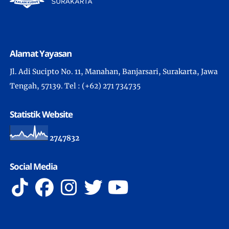
Alamat Yayasan
Jl. Adi Sucipto No. 11, Manahan, Banjarsari, Surakarta, Jawa
Tengah, 57139. Tel : (+62) 271 734735
Statistik Website
2
7
4
7
8
3
2
Social Media