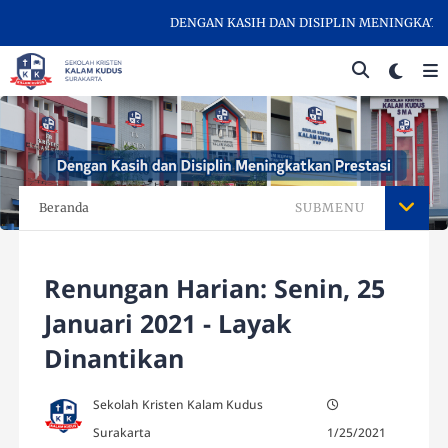
DENGAN KASIH DAN DISIPLIN MENINGKATKAN 
Beranda
SUBMENU
Renungan Harian: Senin, 25
Januari 2021 - Layak
Dinantikan
Sekolah Kristen Kalam Kudus
Surakarta
1/25/2021