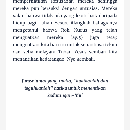
memperhatikan kesusahan mereka sehingga
mereka pun bersaksi dengan antusias. Mereka
yakin bahwa tidak ada yang lebih baik daripada
hidup bagi Tuhan Yesus. Alangkah bahagianya
mengetahui bahwa Roh Kudus yang telah
menguatkan mereka (ay.5) juga tetap
menguatkan kita hari ini untuk senantiasa tekun
dan setia melayani Tuhan Yesus sembari kita
menantikan kedatangan-Nya kembali.
Juruselamat yang mulia, “kuatkanlah dan
teguhkanlah” hatiku untuk menantikan
kedatangan-Mu!