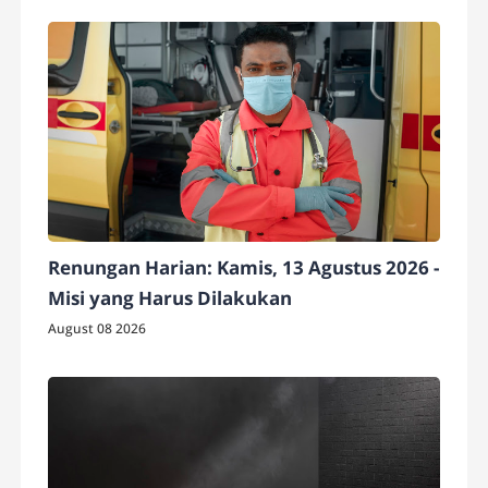
Renungan Harian: Kamis, 13 Agustus 2026 -
Misi yang Harus Dilakukan
August 08 2026