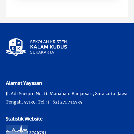
Alamat Yayasan
Jl. Adi Sucipto No. 11, Manahan, Banjarsari, Surakarta, Jawa
Tengah, 57139. Tel : (+62) 271 734735
Statistik Website
2
7
4
6
7
8
1