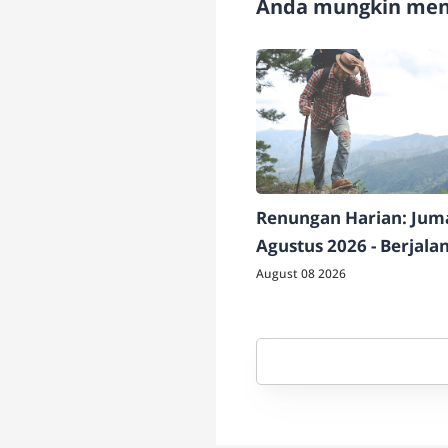
Anda mungkin meny
Renungan Harian: Juma
Agustus 2026 - Berjala
bersama Tuhan
August 08 2026