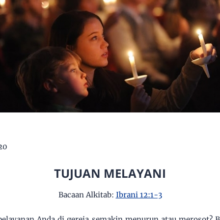
20
TUJUAN MELAYANI
Bacaan Alkitab:
Ibrani 12:1-3
layanan Anda di gereja semakin menurun atau merosot? Bia