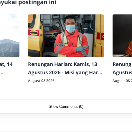
ukai postingan ini
t, 14
Renungan Harian: Kamis, 13
Renunga
n
Agustus 2026 - Misi yang Harus
Agustus
Dilakukan
August 08 2026
August 08 
Show Comments (0)