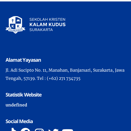
Alamat Yayasan
Jl. Adi Sucipto No. 11, Manahan, Banjarsari, Surakarta, Jawa
Tengah, 57139. Tel : (+62) 271 734735
Statistik Website
u
n
d
e
f
n
e
d
Social Media