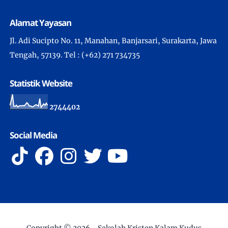
Alamat Yayasan
Jl. Adi Sucipto No. 11, Manahan, Banjarsari, Surakarta, Jawa
Tengah, 57139. Tel : (+62) 271 734735
Statistik Website
2
7
4
4
4
0
2
Social Media
Copyright ©
2026 -
Sekolah Kristen Kalam Kudus