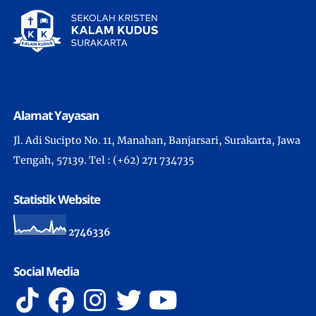
Alamat Yayasan
Jl. Adi Sucipto No. 11, Manahan, Banjarsari, Surakarta, Jawa
Tengah, 57139. Tel : (+62) 271 734735
Statistik Website
2
7
4
6
3
3
6
Social Media