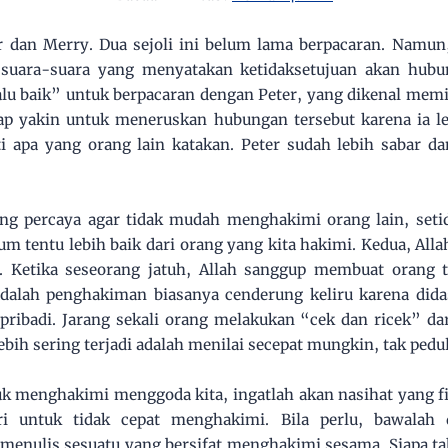
r dan Merry. Dua sejoli ini belum lama berpacaran. Namu
 suara-suara yang menyatakan ketidaksetujuan akan hubu
u baik” untuk berpacaran dengan Peter, yang dikenal memi
ap yakin untuk meneruskan hubungan tersebut karena ia le
ti apa yang orang lain katakan. Peter sudah lebih sabar da
ng percaya agar tidak mudah menghakimi orang lain, setid
lum tentu lebih baik dari orang yang kita hakimi. Kedua, All
 Ketika seseorang jatuh, Allah sanggup membuat orang te
 adalah penghakiman biasanya cenderung keliru karena did
pribadi. Jarang sekali orang melakukan “cek dan ricek” da
ebih sering terjadi adalah menilai secepat mungkin, tak pedul
tuk menghakimi menggoda kita, ingatlah akan nasihat yang f
ri untuk tidak cepat menghakimi. Bila perlu, bawalah
menulis sesuatu yang bersifat menghakimi sesama. Siapa tah