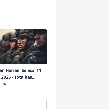
n Harian: Selasa, 11
2026 - Totalitas
t Sang Raja
2026