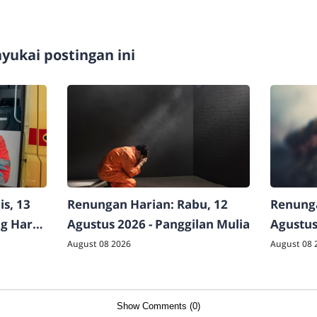
ukai postingan ini
s, 13
Renungan Harian: Rabu, 12
Renunga
ng Harus
Agustus 2026 - Panggilan Mulia
Agustus 
Mengiku
August 08 2026
August 08 
Show Comments (0)