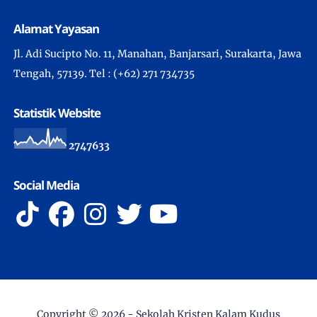
Alamat Yayasan
Jl. Adi Sucipto No. 11, Manahan, Banjarsari, Surakarta, Jawa
Tengah, 57139. Tel : (+62) 271 734735
Statistik Website
2
7
4
7
6
3
3
Social Media
Copyright ©
2026 -
Sekolah Kristen Kalam Kudus