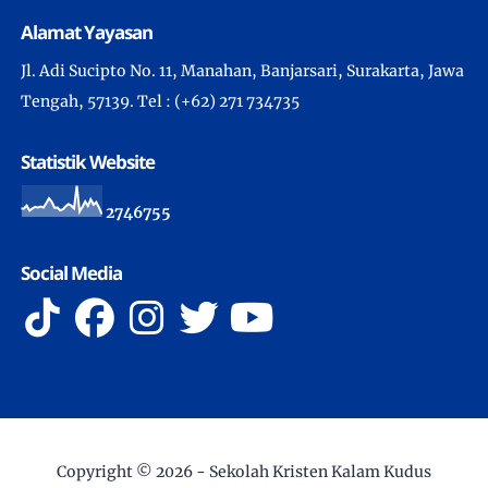
Alamat Yayasan
Jl. Adi Sucipto No. 11, Manahan, Banjarsari, Surakarta, Jawa
Tengah, 57139. Tel : (+62) 271 734735
Statistik Website
2
7
4
6
7
5
5
Social Media
Copyright ©
2026 -
Sekolah Kristen Kalam Kudus