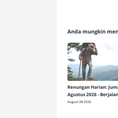
Anda mungkin meny
Renungan Harian: Juma
Agustus 2026 - Berjala
bersama Tuhan
August 08 2026