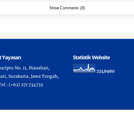
Show Comments (0)
t Yayasan
Statistik Website
 Sucipto No. 11, Manahan,
2
7
4
6
9
8
0
ari, Surakarta, Jawa Tengah,
Tel : (+62) 271 734735
ht ©
2026 -
Sekolah Kristen Kalam Kudus Surakarta
- All Rights
Developed by IT Department