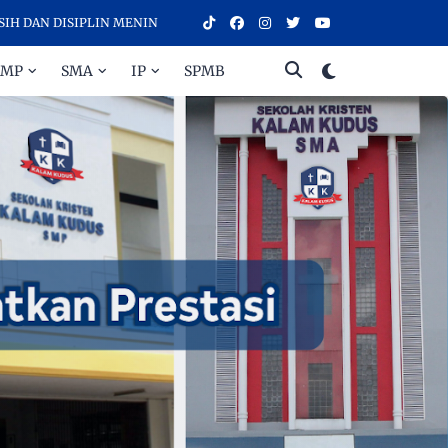
 DISIPLIN MENINGKATKAN PRESTASI - SELAMAT DATANG DI SEKOLAH 
SMP
SMA
IP
SPMB