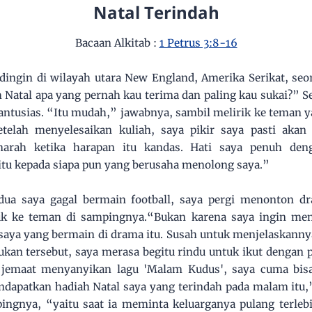
Natal Terindah
Bacaan Alkitab :
1 Petrus 3:8-16
dingin di wilayah utara New England, Amerika Serikat, seo
h Natal apa yang pernah kau terima dan paling kau sukai?” 
antusias. “Itu mudah,” jawabnya, sambil melirik ke teman 
etelah menyelesaikan kuliah, saya pikir saya pasti akan
marah ketika harapan itu kandas. Hati saya penuh den
tu kepada siapa pun yang berusaha menolong saya.”
dua saya gagal bermain football, saya pergi menonton dr
k ke teman di sampingnya.“Bukan karena saya ingin menc
saya yang bermain di drama itu. Susah untuk menjelaskannya
ukan tersebut, saya merasa begitu rindu untuk ikut dengan 
 jemaat menyanyikan lagu 'Malam Kudus', saya cuma bis
dapatkan hadiah Natal saya yang terindah pada malam itu,
ngnya, “yaitu saat ia meminta keluarganya pulang terle