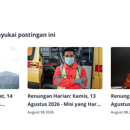
ukai postingan ini
t, 14
Renungan Harian: Kamis, 13
Renunga
n
Agustus 2026 - Misi yang Harus
Agustus
Dilakukan
August 08 2026
August 08 