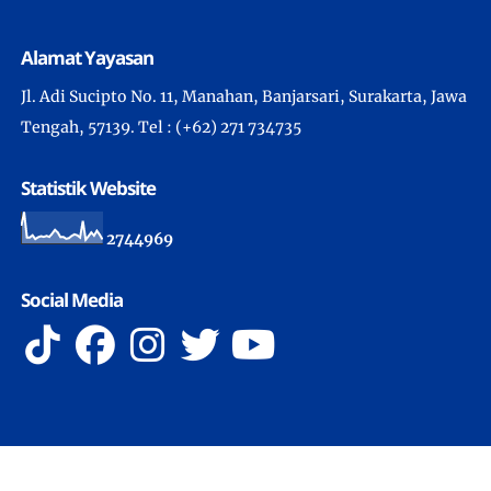
Alamat Yayasan
Jl. Adi Sucipto No. 11, Manahan, Banjarsari, Surakarta, Jawa
Tengah, 57139. Tel : (+62) 271 734735
Statistik Website
2
7
4
4
9
6
9
Social Media