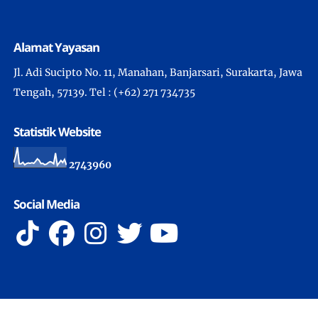
Alamat Yayasan
Jl. Adi Sucipto No. 11, Manahan, Banjarsari, Surakarta, Jawa
Tengah, 57139. Tel : (+62) 271 734735
Statistik Website
2
7
4
3
9
6
0
Social Media