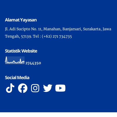
Alamat Yayasan
Jl. Adi Sucipto No. 11, Manahan, Banjarsari, Surakarta, Jawa
Tengah, 57139. Tel : (+62) 271 734735
Statistik Website
2
7
4
4
3
5
0
Social Media