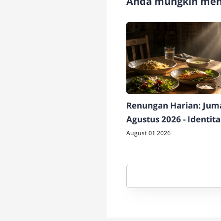
Anda mungkin meny
Renungan Harian: Juma
Agustus 2026 - Identit
Berdampak
August 01 2026