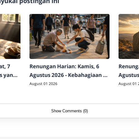
ukai postingan ini
t, 7
Renungan Harian: Kamis, 6
Renunga
as yang
Agustus 2026 - Kebahagiaan di
Agustus
Luar Logika Dunia
Raja Sej
August 01 2026
August 01 
Show Comments (0)