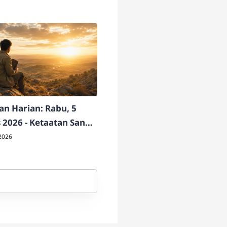
n Harian: Rabu, 5
 2026 - Ketaatan Sang
ati
2026