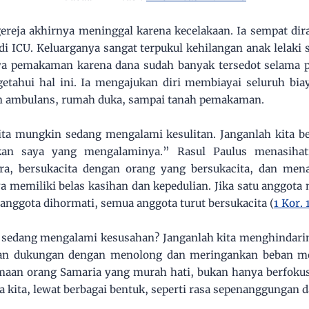
ereja akhirnya meninggal karena kecelakaan. Ia sempat di
i ICU. Keluarganya sangat terpukul kehilangan anak lelaki 
a pemakaman karena dana sudah banyak tersedot selama p
getahui hal ini. Ia mengajukan diri membiayai seluruh bi
an ambulans, rumah duka, sampai tanah pemakaman.
ita mungkin sedang mengalami kesulitan. Janganlah kita b
kan saya yang mengalaminya.” Rasul Paulus menasihati
ra, bersukacita dengan orang yang bersukacita, dan me
a memiliki belas kasihan dan kepedulian. Jika satu anggota
u anggota dihormati, semua anggota turut bersukacita (
1 Kor. 
 sedang mengalami kesusahan? Janganlah kita menghindarin
an dukungan dengan menolong dan meringankan beban me
aan orang Samaria yang murah hati, bukan hanya berfokus 
a kita, lewat berbagai bentuk, seperti rasa sepenanggungan d