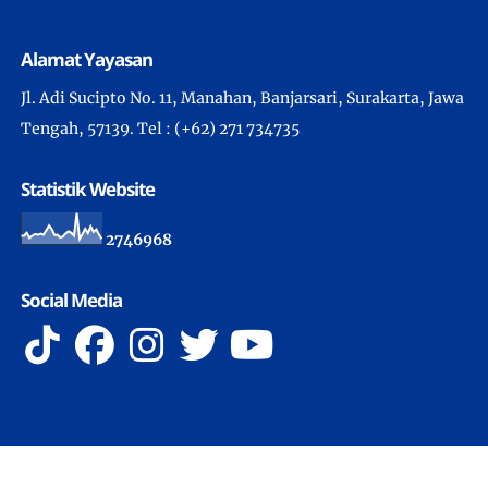
Alamat Yayasan
Jl. Adi Sucipto No. 11, Manahan, Banjarsari, Surakarta, Jawa
Tengah, 57139. Tel : (+62) 271 734735
Statistik Website
2
7
4
6
9
6
8
Social Media