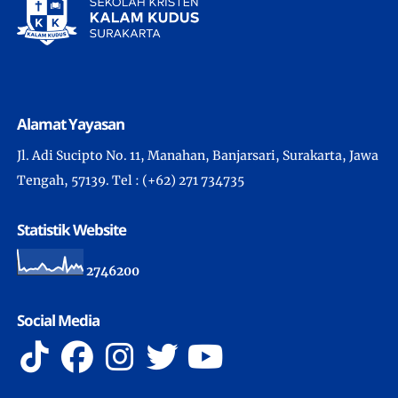
Alamat Yayasan
Jl. Adi Sucipto No. 11, Manahan, Banjarsari, Surakarta, Jawa
Tengah, 57139. Tel : (+62) 271 734735
Statistik Website
2
7
4
6
2
0
0
Social Media