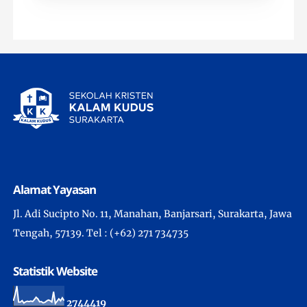
Alamat Yayasan
Jl. Adi Sucipto No. 11, Manahan, Banjarsari, Surakarta, Jawa
Tengah, 57139. Tel : (+62) 271 734735
Statistik Website
2
7
4
4
4
1
9