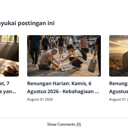
ukai postingan ini
t, 7
Renungan Harian: Kamis, 6
Renunga
as yang
Agustus 2026 - Kebahagiaan di
Agustus
Luar Logika Dunia
Raja Sej
August 01 2026
August 01 
Show Comments (0)