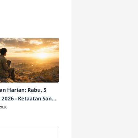
n Harian: Rabu, 5
 2026 - Ketaatan Sang
ati
2026