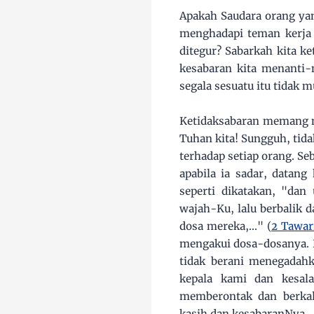
Apakah Saudara orang yan
menghadapi teman kerja 
ditegur? Sabarkah kita k
kesabaran kita menanti-
segala sesuatu itu tidak 
Ketidaksabaran memang me
Tuhan kita! Sungguh, tida
terhadap setiap orang. S
apabila ia sadar, data
seperti dikatakan, "da
wajah-Ku, lalu berbalik 
dosa mereka,..." (
2 Tawar
mengakui dosa-dosanya. E
tidak berani menegadah
kepala kami dan kesal
memberontak dan berkal
kasih dan kesabaranNya.