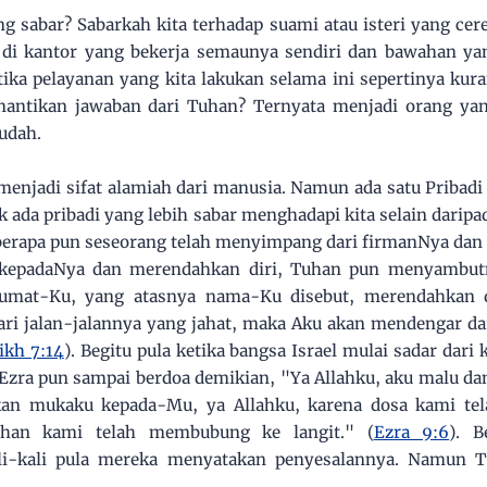
g sabar? Sabarkah kita terhadap suami atau isteri yang cer
di kantor yang bekerja semaunya sendiri dan bawahan ya
etika pelayanan yang kita lakukan selama ini sepertinya kur
nantikan jawaban dari Tuhan? Ternyata menjadi orang ya
mudah.
njadi sifat alamiah dari manusia. Namun ada satu Pribadi 
k ada pribadi yang lebih sabar menghadapi kita selain daripa
eberapa pun seseorang telah menyimpang dari firmanNya da
ng kepadaNya dan merendahkan diri, Tuhan pun menyambut
n umat-Ku, yang atasnya nama-Ku disebut, merendahkan d
dari jalan-jalannya yang jahat, maka Aku akan mendengar 
ikh 7:14
). Begitu pula ketika bangsa Israel mulai sadar dari
zra pun sampai berdoa demikian, "Ya Allahku, aku malu da
kan mukaku kepada-Mu, ya Allahku, karena dosa kami t
ahan kami telah membubung ke langit." (
Ezra 9:6
). B
i-kali pula mereka menyatakan penyesalannya. Namun 